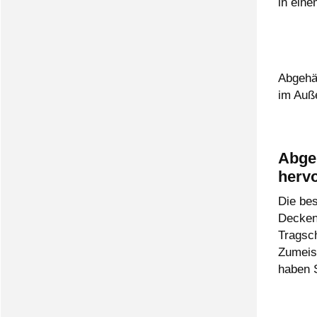
in ein
Abgehä
im Auß
Abge
herv
Die be
Decken
Tragsch
Zumeis
haben S