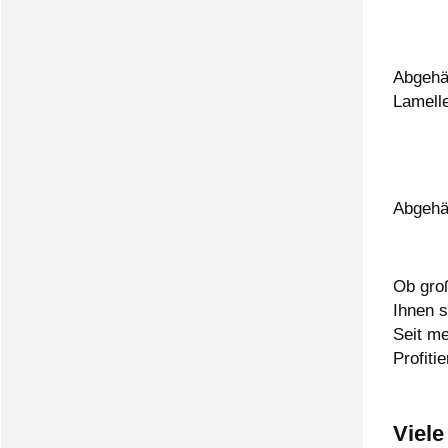
Abgehä
Lamell
Abgehä
Ob groß
Ihnen 
Seit m
Profit
Viel