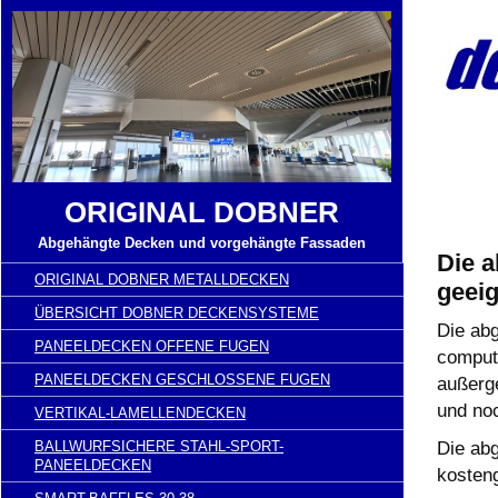
ORIGINAL DOBNER
Abgehängte Decken und vorgehängte Fassaden
Die 
ORIGINAL DOBNER METALLDECKEN
geeig
ÜBERSICHT DOBNER DECKENSYSTEME
Die ab
PANEELDECKEN OFFENE FUGEN
compute
PANEELDECKEN GESCHLOSSENE FUGEN
außerg
und noc
VERTIKAL-LAMELLENDECKEN
BALLWURFSICHERE STAHL-SPORT-
Die ab
PANEELDECKEN
kosten