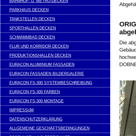
BAHNHOF- U. METRO-DECKEN
Abgehä
PARKHAUS DECKEN
TANKSTELLEN DECKEN
ORIG
SPORTHALLEN DECKEN
abge
SCHWIMMBAD DECKEN
Die ab
FLUR UND KORRIDOR DECKEN
Gebäud
PRODUKTIONSHALLEN DECKEN
hochwer
DOBNER
EURACON ALUMINIUM FASSADEN
EURACON FASSADEN BILDERGALERIE
EURACON FS-300 SYSTEMBESCHREIBUNG
EURACON FS-300 FARBEN
EURACON FS-300 MONTAGE
IMPRESSUM
DATENSCHUTZERKLÄRUNG
ALLGEMEINE GESCHÄFTSBEDINGUNGEN