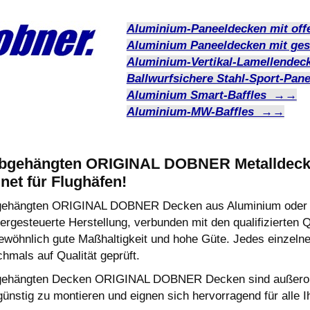
Aluminium-Paneeldecken mit o
Aluminium Paneeldecken mit g
Aluminium-Vertikal-Lamellend
Ballwurfsichere Stahl-Sport-Pa
Aluminium Smart-Baffles →→
Aluminium-MW-Baffles →→
abgehängten ORIGINAL DOBNER Metalldeck
net für Flughäfen!
gehängten ORIGINAL DOBNER Decken aus Aluminium oder Sta
rgesteuerte Herstellung, verbunden mit den qualifizierten Qu
ewöhnlich gute Maßhaltigkeit und hohe Güte. Jedes einzel
hmals auf Qualität geprüft.
gehängten Decken ORIGINAL DOBNER Decken sind außerordent
günstig zu montieren und eignen sich hervorragend für all