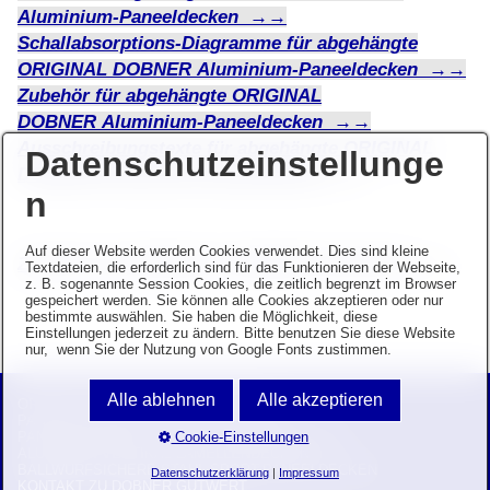
Aluminium-Paneeldecken →→
Schallabsorptions-Diagramme für abgehängte
ORIGINAL
DOBNER
Aluminium-Paneeldecken →→
Zubehör für abgehängte ORIGINAL
DOBNER
Aluminium-Paneeldecken →→
Ausschreibungstexte für abgehängte ORIGINAL
Datenschutzeinstellunge
DOBNER Aluminium-Paneeldecken →→
n
Auf dieser Website werden Cookies verwendet. Dies sind kleine
Zurück zur ORIGINAL DOBNER
Startseite →→
Textdateien, die erforderlich sind für das Funktionieren der Webseite,
z. B. sogenannte Session Cookies, die zeitlich begrenzt im Browser
gespeichert werden. Sie können alle Cookies akzeptieren oder nur
bestimmte auswählen. Sie haben die Möglichkeit, diese
Einstellungen jederzeit zu ändern. Bitte benutzen Sie diese Website
nur, wenn Sie der Nutzung von Google Fonts zustimmen.
Alle ablehnen
Alle akzeptieren
ORIGINAL DOBNER METALLDECKEN
PANEELDECKEN MIT OFFENEN FUGEN
Cookie-Einstellungen
PANEELDECKEN MIT GESCHLOSSENEN FUGEN
ALUMINIUM-VERTIKAL-LAMELLENDECKEN
BALLWURFSICHERE STAHL-SPORT-PANEELDECKEN
Datenschutzerklärung
|
Impressum
KONTAKT ZU DOBNER GUTWERT